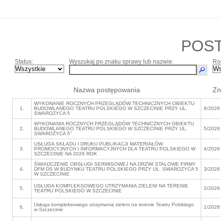
POS
Status:
Wyszukaj po znaku sprawy lub nazwie:
Ro
Nazwa postępowania
Zn
WYKONANIE ROCZNYCH PRZEGLĄDÓW TECHNICZNYCH OBIEKTU
1.
BUDOWLANEGO TEATRU POLSKIEGO W SZCZECINIE PRZY UL.
6/2026
SWAROŻYCA 5
WYKONANIA ROCZNYCH PRZEGLĄDÓW TECHNICZNYCH OBIEKTU
2.
BUDOWLANEGO TEATRU POLSKIEGO W SZCZECINIE PRZY UL.
5/2026
SWAROŻYCA 5”
USŁUGA SKŁADU I DRUKU PUBLIKACJI MATERIAŁÓW
3.
PROMOCYJNYCH I INFORMACYJNYCH DLA TEATRU POLSKIEGO W
4/2026
SZCZECINIE NA 2026 ROK
ŚWIADCZENIE OBSŁUGI SERWISOWEJ NA DRZWI STALOWE FIRMY
4.
DFM DS W BUDYNKU TEATRU POLSKIEGO PRZY UL. SWAROŻYCA 5
3/2026
W SZCZECINIE
USŁUGA KOMPLEKSOWEGO UTRZYMANIA ZIELENI NA TERENIE
5.
2/2026
TEATRU POLSKIEGO W SZCZECINIE
Usługa kompleksowego utrzymania zieleni na terenie Teatru Polskiego
6.
1/2026
w Szczecinie