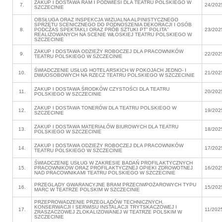
ZAKUP I DOSTAWA RAM I PODWIESI DLA TEATRU POLSKIEGO W
7.
24/202
SZCZECINIE
OBSŁUGA ORAZ INSPEKCJA WIZUALNA ALPINISTYCZNEGO
SPRZĘTU SCENICZNEGO DO PODNOSZENIA DEKORACJI I OSÓB
8.
PODCZAS SPEKTAKLI ORAZ PRÓB SZTUKI PT” POLITA”
23/202
REALIZOWANYCH NA SCENIE WŁOSKIEJ TEATRU POLSKIEGO W
SZCZECINIE
ZAKUP I DOSTAWA ODZIEŻY ROBOCZEJ DLA PRACOWNIKÓW
9.
22/202
TEATRU POLSKIEGO W SZCZECINIE
ŚWIADCZENIE USŁUG HOTELARSKICH W POKOJACH JEDNO- I
10.
21/202
DWUOSOBOWYCH NA RZECZ TEATRU POLSKIEGO W SZCZECINIE
ZAKUP I DOSTAWA ŚRODKÓW CZYSTOŚCI DLA TEATRU
11.
20/202
POLSKIEGO W SZCZECINIE
ZAKUP I DOSTAWA TONERÓW DLA TEATRU POLSKIEGO W
12.
19/202
SZCZECINIE
ZAKUP I DOSTAWA MATERIAŁÓW BIUROWYCH DLA TEATRU
13.
18/202
POLSKIEGO W SZCZECINIE
ZAKUP I DOSTAWA ODZIEŻY ROBOCZEJ DLA PRACOWNIKÓW
14.
17/202
TEATRU POLSKIEGO W SZCZECINIE
ŚWIADCZENIE USŁUG W ZAKRESIE BADAŃ PROFILAKTYCZNYCH
15.
PRACOWNIKÓW ORAZ PROFILAKTYCZNEJ OPIEKI ZDROWOTNEJ
16/202
NAD PRACOWNIKAMI TEATRU POLSKIEGO W SZCZECINIE
PRZEGLĄDY GWARANCYJNE BRAM PRZECIWPOŻAROWYCH TYPU
16.
15/202
MARC W TEATRZE POLSKIM W SZCZECINIE
PRZEPROWADZENIE PRZEGLĄDÓW TECHNICZNYCH,
KONSERWACJI I SERWISU INSTALACJI TRYTSKACZOWEJ I
17.
11/202
ZRASZACZOWEJ ZLOKALIZOWANEJ W TEATRZE POLSKIM W
SZCZECINIE