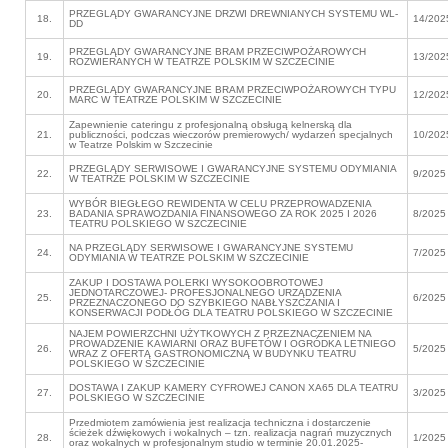
PRZEGLĄDY GWARANCYJNE DRZWI DREWNIANYCH SYSTEMU WL-
18.
14/202
DD
PRZEGLĄDY GWARANCYJNE BRAM PRZECIWPOŻAROWYCH
19.
13/202
ROZWIERANYCH W TEATRZE POLSKIM W SZCZECINIE
PRZEGLĄDY GWARANCYJNE BRAM PRZECIWPOŻAROWYCH TYPU
20.
12/202
MARC W TEATRZE POLSKIM W SZCZECINIE
Zapewnienie cateringu z profesjonalną obsługą kelnerską dla
21.
publiczności, podczas wieczorów premierowych/ wydarzeń specjalnych
10/202
w Teatrze Polskim w Szczecinie
PRZEGLĄDY SERWISOWE I GWARANCYJNE SYSTEMU ODYMIANIA
22.
9/2025
W TEATRZE POLSKIM W SZCZECINIE
WYBÓR BIEGŁEGO REWIDENTA W CELU PRZEPROWADZENIA
23.
BADANIA SPRAWOZDANIA FINANSOWEGO ZA ROK 2025 I 2026
8/2025
TEATRU POLSKIEGO W SZCZECINIE
NA PRZEGLĄDY SERWISOWE I GWARANCYJNE SYSTEMU
24.
7/2025
ODYMIANIA W TEATRZE POLSKIM W SZCZECINIE
ZAKUP I DOSTAWA POLERKI WYSOKOOBROTOWEJ
JEDNOTARCZOWEJ- PROFESJONALNEGO URZĄDZENIA
25.
6/2025
PRZEZNACZONEGO DO SZYBKIEGO NABŁYSZCZANIA I
KONSERWACJI PODŁÓG DLA TEATRU POLSKIEGO W SZCZECINIE
NAJEM POWIERZCHNI UŻYTKOWYCH Z PRZEZNACZENIEM NA
PROWADZENIE KAWIARNI ORAZ BUFETÓW I OGRÓDKA LETNIEGO
26.
5/2025
WRAZ Z OFERTĄ GASTRONOMICZNĄ W BUDYNKU TEATRU
POLSKIEGO W SZCZECINIE
DOSTAWA I ZAKUP KAMERY CYFROWEJ CANON XA65 DLA TEATRU
27.
3/2025
POLSKIEGO W SZCZECINIE
Przedmiotem zamówienia jest realizacja techniczna i dostarczenie
ścieżek dźwiękowych i wokalnych – tzn. realizacja nagrań muzycznych
28.
1/2025
oraz wokalnych w profesjonalnym studio w terminie 20.01.2025-