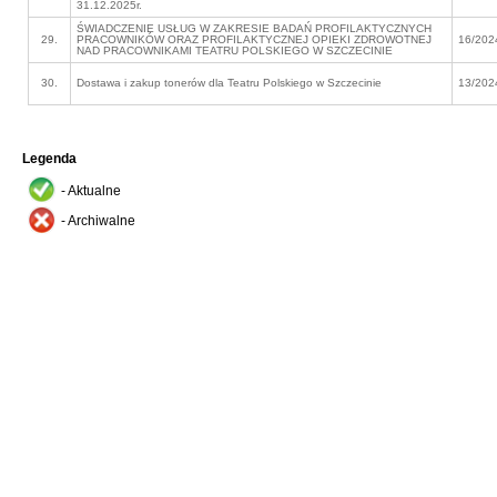
31.12.2025r.
ŚWIADCZENIE USŁUG W ZAKRESIE BADAŃ PROFILAKTYCZNYCH
29.
PRACOWNIKÓW ORAZ PROFILAKTYCZNEJ OPIEKI ZDROWOTNEJ
16/202
NAD PRACOWNIKAMI TEATRU POLSKIEGO W SZCZECINIE
30.
Dostawa i zakup tonerów dla Teatru Polskiego w Szczecinie
13/202
Legenda
- Aktualne
- Archiwalne