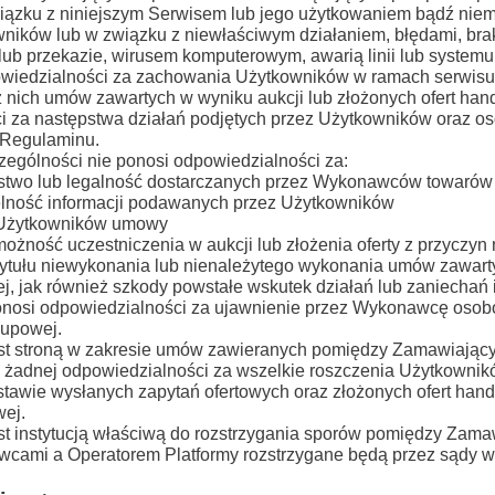
iązku z niniejszym Serwisem lub jego użytkowaniem bądź nie
ników lub w związku z niewłaściwym działaniem, błędami, brak
lub przekazie, wirusem komputerowym, awarią linii lub systemu
owiedzialności za zachowania Użytkowników w ramach serwisu 
nich umów zawartych w wyniku aukcji lub złożonych ofert hand
i za następstwa działań podjętych przez Użytkowników oraz oso
 Regulaminu.
zególności nie ponosi odpowiedzialności za:
stwo lub legalność dostarczanych przez Wykonawców towarów 
elność informacji podawanych przez Użytkowników
 Użytkowników umowy
możność uczestniczenia w aukcji lub złożenia oferty z przyczyn
tytułu niewykonania lub nienależytego wykonania umów zawar
j, jak również szkody powstałe wskutek działań lub zaniecha
ponosi odpowiedzialności za ujawnienie przez Wykonawcę osobo
kupowej.
jest stroną w zakresie umów zawieranych pomiędzy Zamawiają
i żadnej odpowiedzialności za wszelkie roszczenia Użytkownik
dstawie wysłanych zapytań ofertowych oraz złożonych ofert ha
wej.
jest instytucją właściwą do rozstrzygania sporów pomiędzy Za
ami a Operatorem Platformy rozstrzygane będą przez sądy wł