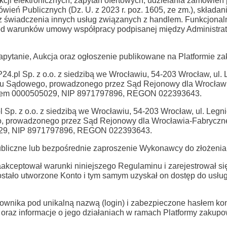
cji elektronicznych, zapytań ofertowych, udzielania zamówień
eń Publicznych (Dz. U. z 2023 r. poz. 1605, ze zm.), składani
az świadczenia innych usług związanych z handlem. Funkcjona
 od warunków umowy współpracy podpisanej między Administra
pytanie, Aukcja oraz ogłoszenie publikowane na Platformie z
4.pl Sp. z o.o. z siedzibą we Wrocławiu, 54-203 Wrocław, ul. L
ru Sądowego, prowadzonego przez Sąd Rejonowy dla Wrocławi
rem 0000505029, NIP 8971797896, REGON 022393643.
 Sp. z o.o. z siedzibą we Wrocławiu, 54-203 Wrocław, ul. Legni
, prowadzonego przez Sąd Rejonowy dla Wrocławia-Fabryczne
29, NIP 8971797896, REGON 022393643.
ubliczne lub bezpośrednie zaproszenie Wykonawcy do złożenia 
zaakceptował warunki niniejszego Regulaminu i zarejestrował 
ostało utworzone Konto i tym samym uzyskał on dostęp do usł
ownika pod unikalną nazwą (login) i zabezpieczone hasłem ko
raz informacje o jego działaniach w ramach Platformy zakupo