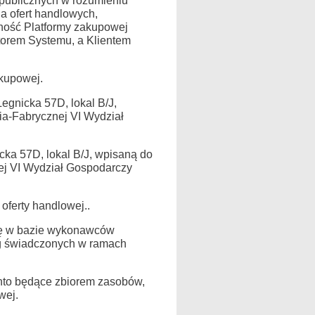
 publicznych w rozumieniu
a ofert handlowych,
lność Platformy zakupowej
torem Systemu, a Klientem
akupowej.
egnicka 57D, lokal B/J,
a-Fabrycznej VI Wydział
cka 57D, lokal B/J, wpisaną do
j VI Wydział Gospodarczy
oferty handlowej..
się w bazie wykonawców
ug świadczonych w ramach
nto będące zbiorem zasobów,
wej.