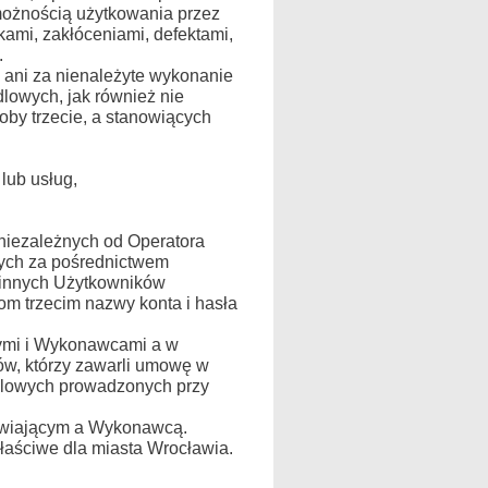
możnością użytkowania przez
ami, zakłóceniami, defektami,
.
ani za nienależyte wykonanie
lowych, jak również nie
by trzecie, a stanowiących
lub usług,
 niezależnych od Operatora
tych za pośrednictwem
ń innych Użytkowników
m trzecim nazwy konta i hasła
cymi i Wykonawcami a w
ów, którzy zawarli umowę w
ndlowych prowadzonych przy
mawiającym a Wykonawcą.
aściwe dla miasta Wrocławia.