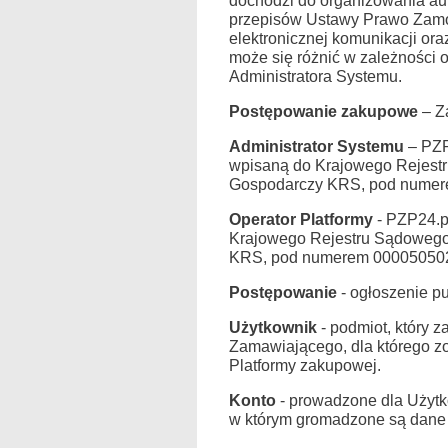
dochodzi do organizowania auk
przepisów Ustawy Prawo Zamówi
elektronicznej komunikacji or
może się różnić w zależności
Administratora Systemu.
Postępowanie zakupowe
– Za
Administrator Systemu
– PZP2
wpisaną do Krajowego Rejest
Gospodarczy KRS, pod nume
Operator Platformy
- PZP24.pl
Krajowego Rejestru Sądowego
KRS, pod numerem 00005050
Postępowanie
- ogłoszenie p
Użytkownik
- podmiot, który 
Zamawiającego, dla którego z
Platformy zakupowej.
Konto
- prowadzone dla Użytk
w którym gromadzone są dane o