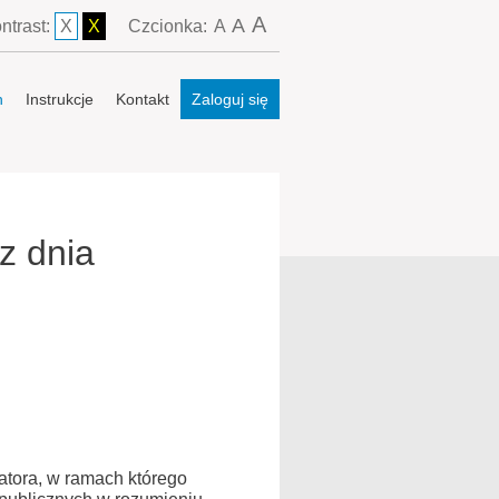
A
A
ntrast:
X
X
Czcionka:
A
n
Instrukcje
Kontakt
Zaloguj się
z dnia
atora, w ramach którego