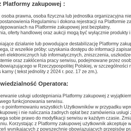
z Platformy zakupowej :
osoba prawna, osoba fizyczna lub jednostka organizacyjna ni
 postanowienia Regulaminu i dokona rejestracji na Platformie z
ostępowaniach na Platformie zakupowej jest bezpłatny.
, oferty handlowej oraz aukcji mogą być wyłącznie produkty i
niające działanie lub powodujące destabilizację Platformy zak
zega, iż wszelkie próby: uzyskania dostępu do informacji zapis
eń elektronicznych lub informatycznych, zniszczenia, uszkodze
temie oraz zakłócenia pracy serwisu, podejmowane przez oso
bowiązującego w Rzeczypospolitej Polskiej, w szczególności 
arny ( tekst jednolity z 2024 r. poz. 17 ze zm.).
owiedzialność Operatora:
erwanie usługi udostępniania Platformy zakupowej z wyjątkiem
wego funkcjonowania serwisu.
ię o poinformowaniu wszystkich Użytkowników w przypadku wp
akupowej i nie naliczania żadnych opłat bez zamówienia usługi
rzega sobie prawo do modyfikacji serwisu w każdym czasie. Zm
niu. Korzystając z Platformy zakupowej użytkownik akceptuje w
zeń wynikających z powszechnie obowiązujących przepisów pr