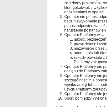
za szkody powstałe w zw
któregokolwiek z Użytkow
opóźnieniami w operacji 
Operator nie ponosi odp
bądź niewykonanie przez 
ponosi odpowiedzialnośc
naruszenie postanowień
Operator Platformy w szc
jakość, bezpieczeń
prawdziwość i rzet
niezawarcie przez
utrudnienia lub nie
szkody powstałe z 
Platformy zakupowe
Operator Platformy nie 
dostępu do Platformy za
Operator Platformy nie 
szczególności nie ponos
wyniku aukcji lub na po
użyciu Platformy zakupo
Operator Platformy nie 
Spory pomiędzy Wykonawc