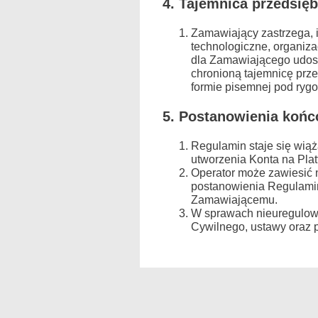
4. Tajemnica przedsięb
Zamawiający zastrzega, 
technologiczne, organiz
dla Zamawiającego udost
chronioną tajemnicę prz
formie pisemnej pod ryg
5. Postanowienia koń
Regulamin staje się wią
utworzenia Konta na Pla
Operator może zawiesić 
postanowienia Regulamin
Zamawiającemu.
W sprawach nieuregulow
Cywilnego, ustawy oraz 