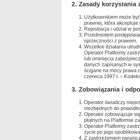
2. Zasady korzystania 
Użytkownikiem może być 
prawnej, która akceptuje
Rejestracja i udział w p
Przedmiotem postępowania
sprzeczności z prawem.
Wszelkie działania utrud
Operator Platformy zastr
lub ominięcia zabezpiecz
danych zapisanych w sys
ścigane na mocy prawa o
czerwca 1997 r. – Kodeks k
3. Zobowiązania i odp
Operator świadczy nieprz
niezbędnych do prawidło
Operator zobowiązuje s
płatnych na Platformie z
Operator Platformy zast
życie po jego opublikowa
Z zastrzeżeniem ogranic