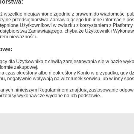
iorstwa:
iż wszelkie nieujawnione zgodnie z prawem do wiadomości publ
acyjne przedsiębiorstwa Zamawiającego lub inne informacje po
ępnione Użytkownikowi w związku z korzystaniem z Platformy
edsiębiorstwa Zamawiającego, chyba że Użytkownik i Wykonaw
orem nieważności.
cowe:
żący dla Użytkownika z chwilą zarejestrowania się w bazie w
tformie zakupowej.
na czas określony albo nieokreślony Konto w przypadku, gdy d
u, negatywnie wpływają na wizerunek serwisu lub w inny spo
anych niniejszym Regulaminem znajdują zastosowanie odpowi
przepisy wykonawcze wydane na ich podstawie.